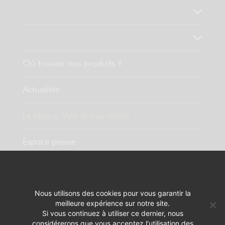
Nos valeurs
Découvrez nos produits
Où trouver nos produits ?
Actualités
Le blog « Vins et fourchette »
Espace presse
Contact
Nous utilisons des cookies pour vous garantir la
meilleure expérience sur notre site.
MENTIONS LÉGALES
RÉALISATION :
PIXELUS
Si vous continuez à utiliser ce dernier, nous
considérerons que vous acceptez l'utilisation des