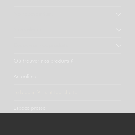
Notre savoir faire
Nos valeurs
Découvrez nos produits
Où trouver nos produits ?
Actualités
Le blog « Vins et fourchette »
Espace presse
Contact