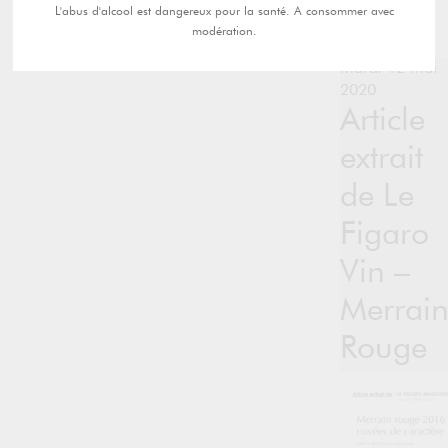
L'abus d'alcool est dangereux pour la santé. A consommer avec
modération.
mardi 12 mai
2020
Article
extrait
de Le
Figaro
Vin –
Merrai
Rouge