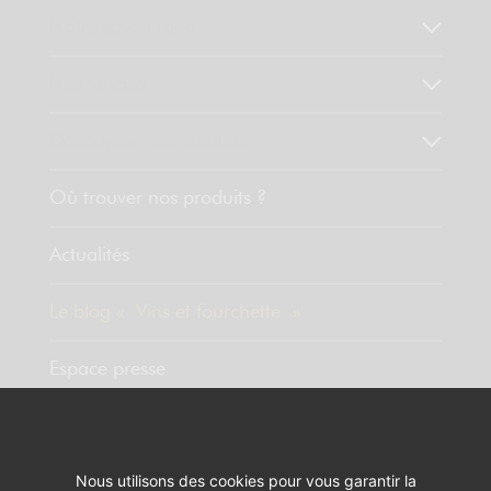
Notre savoir faire
Nos valeurs
Découvrez nos produits
Où trouver nos produits ?
Actualités
Le blog « Vins et fourchette »
Espace presse
Contact
Nous utilisons des cookies pour vous garantir la