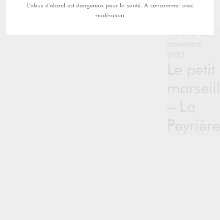
L'abus d'alcool est dangereux pour la santé. A consommer avec
modération.
mercredi 08
novembre
2023
Le petit
marseil
– La
Peyrière