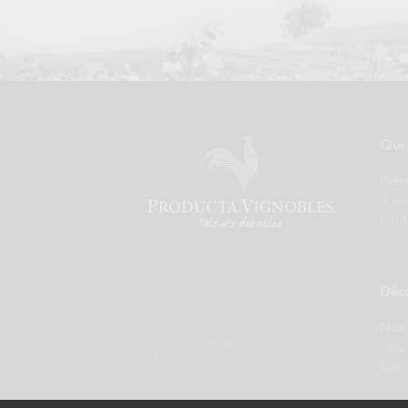
Qui
Prés
4 te
Chif
Déco
Nos 
MENTIONS LÉGALES
Nos
RÉALISATION :
PIXELUS
Rech