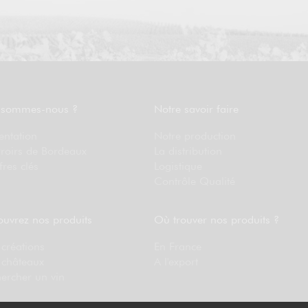
 sommes-nous ?
Notre savoir faire
entation
Notre production
rroirs de Bordeaux
La distribution
fres clés
Logistique
Contrôle Qualité
uvrez nos produits
Où trouver nos produits ?
créations
En France
 châteaux
A l'export
ercher un vin