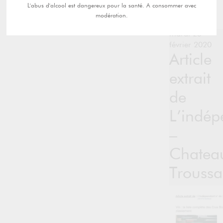
L'abus d'alcool est dangereux pour la santé. A consommer avec
modération.
mardi 25
février 2020
Article
extrait
de
L’indép
–
Chatea
Troussa