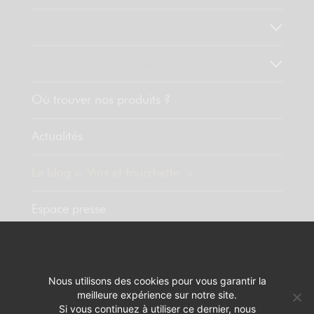
Nos valeurs
Découvrez nos produits
Où trouver nos produits ?
Actualités
Le blog « Vins et fourchette »
Espace presse
Contact
Nous utilisons des cookies pour vous garantir la
meilleure expérience sur notre site.
MENTIONS LÉGALES
RÉALISATION :
PIXELUS
Si vous continuez à utiliser ce dernier, nous