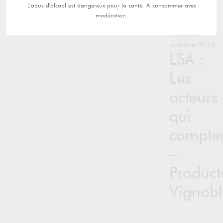
L'abus d'alcool est dangereux pour la santé. A consommer avec
modération.
mercredi 24
octobre 2018
LSA :
Les
acteurs
qui
compte
–
Product
Vignobl