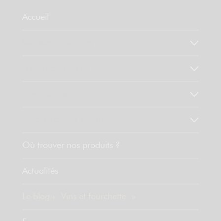
Accueil
Qui sommes-nous ?
Notre savoir faire
Nos valeurs
Découvrez nos produits
Où trouver nos produits ?
Actualités
Le blog « Vins et fourchette »