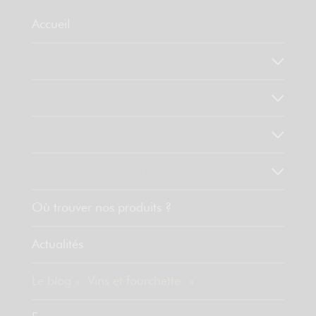
Accueil
Qui sommes-nous ?
Notre savoir faire
Nos valeurs
Découvrez nos produits
Où trouver nos produits ?
Actualités
Le blog « Vins et fourchette »