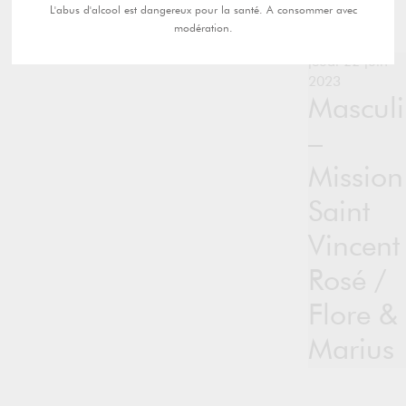
L'abus d'alcool est dangereux pour la santé. A consommer avec
modération.
jeudi 22 juin
2023
Mascul
–
Mission
Saint
Vincent
Rosé /
Flore &
Marius