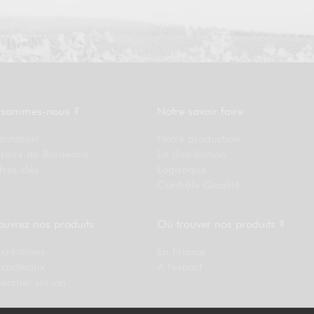
 sommes-nous ?
Notre savoir faire
entation
Notre production
rroirs de Bordeaux
La distribution
fres clés
Logistique
Contrôle Qualité
uvrez nos produits
Où trouver nos produits ?
créations
En France
 châteaux
A l'export
ercher un vin