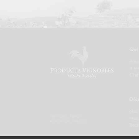
Qui
Prés
4 te
Chif
Déco
Nos 
MENTIONS LÉGALES
Nos
RÉALISATION :
PIXELUS
Rech