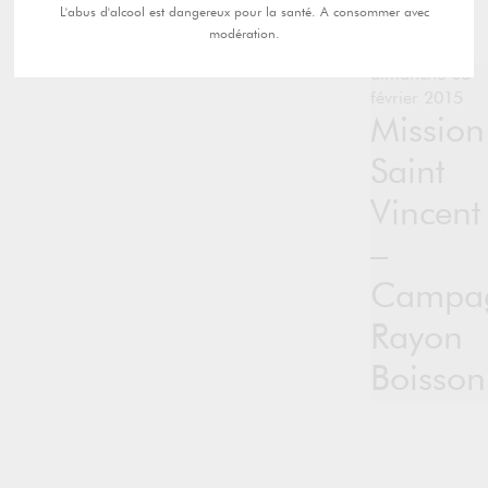
L'abus d'alcool est dangereux pour la santé. A consommer avec
modération.
dimanche 08
février 2015
Mission
Saint
Vincent
–
Campa
Rayon
Boisson