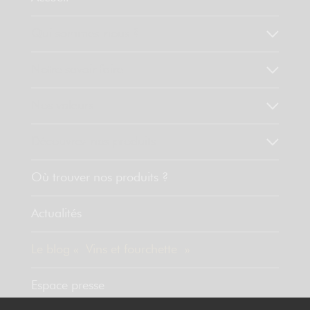
Qui sommes-nous ?
Notre savoir faire
Nos valeurs
Découvrez nos produits
Où trouver nos produits ?
Actualités
Le blog « Vins et fourchette »
Espace presse