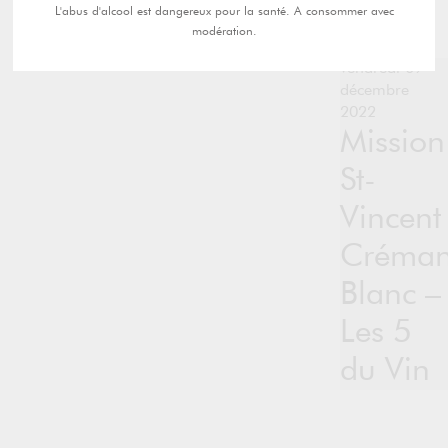
L'abus d'alcool est dangereux pour la santé. A consommer avec
modération.
vendredi 09
décembre
2022
Mission
St-
Vincent
Créman
Blanc –
Les 5
du Vin