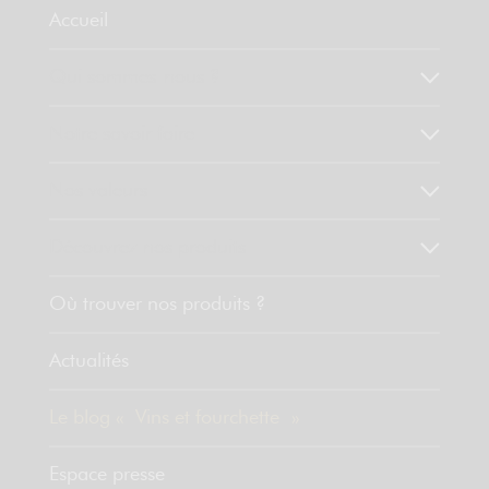
Accueil
Qui sommes-nous ?
Notre savoir faire
Nos valeurs
Découvrez nos produits
Où trouver nos produits ?
Actualités
Le blog « Vins et fourchette »
Espace presse