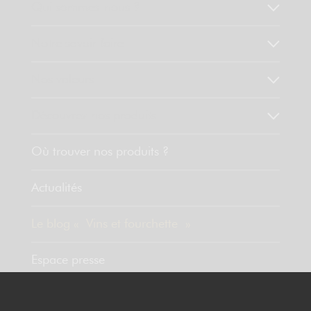
Qui sommes-nous ?
Notre savoir faire
Nos valeurs
Découvrez nos produits
Où trouver nos produits ?
Actualités
Le blog « Vins et fourchette »
Espace presse
Contact