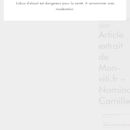
L'abus d'alcool est dangereux pour la santé. A consommer avec
modération.
jeudi 06 février
2020
Article
extrait
de
Mon-
viti.fr –
Nomina
Camille