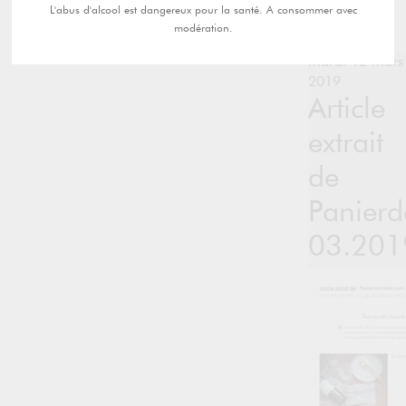
L'abus d'alcool est dangereux pour la santé. A consommer avec
modération.
mardi 12 mars
2019
Article
extrait
de
Panierd
03.201