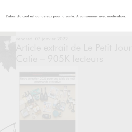
L'abus d'alcool est dangereux pour la santé. A consommer avec modération.
vendredi 07 janvier 2022
Article extrait de Le Petit Jou
Catie – 905K lecteurs