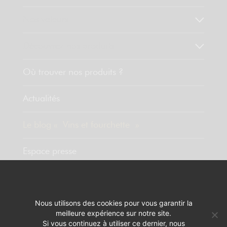
Nos valeurs
Découvrez nos produits
Où trouver nos produits ?
Actualités
Le blog « Vins et fourchette »
Espace presse
Contact
Nous utilisons des cookies pour vous garantir la
meilleure expérience sur notre site.
MENTIONS LÉGALES
RÉALISATION :
PIXELUS
Si vous continuez à utiliser ce dernier, nous