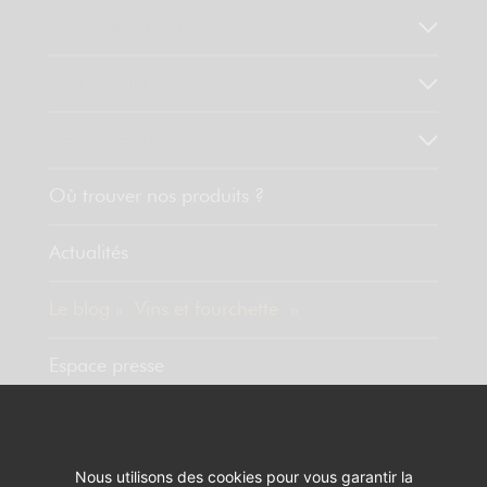
Notre savoir faire
Nos valeurs
Découvrez nos produits
Où trouver nos produits ?
Actualités
Le blog « Vins et fourchette »
Espace presse
Contact
Nous utilisons des cookies pour vous garantir la