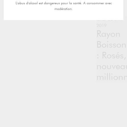
L'abus d'alcool est dangereux pour la santé. A consommer avec
modération.
lundi 08 avril
2019
Rayon
Boisson
: Rosés,
nouvea
million