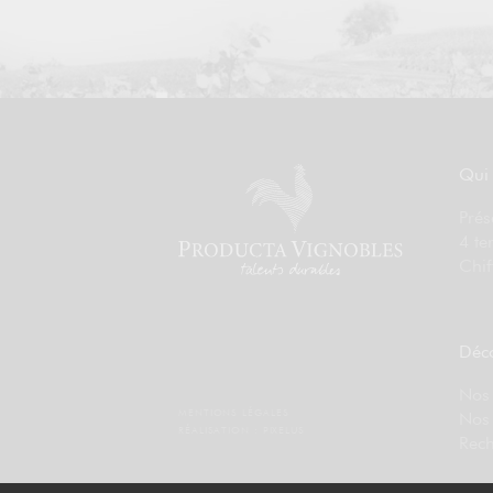
Qui
Prés
4 te
Chif
Déco
Nos 
MENTIONS LÉGALES
Nos
RÉALISATION :
PIXELUS
Rech