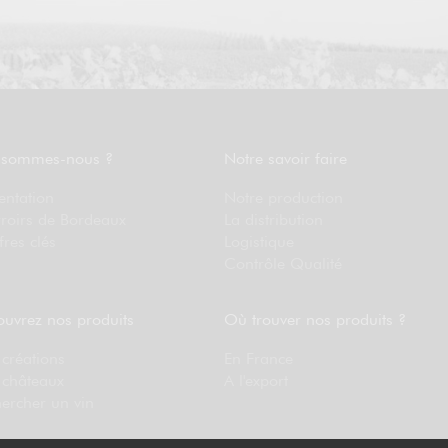
 sommes-nous ?
Notre savoir faire
entation
Notre production
rroirs de Bordeaux
La distribution
fres clés
Logistique
Contrôle Qualité
uvrez nos produits
Où trouver nos produits ?
créations
En France
 châteaux
A l'export
ercher un vin