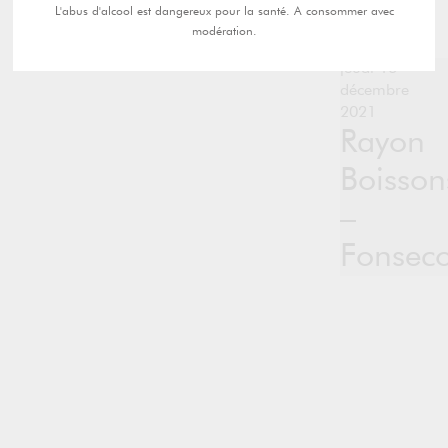
L'abus d'alcool est dangereux pour la santé. A consommer avec
modération.
jeudi 16
décembre
2021
Rayon
Boisson
–
Fonseco