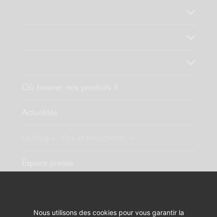
Notre savoir faire
Nos valeurs
Découvrez nos produits
Où trouver nos produits ?
Actualités
Le blog « Vins et fourchette »
Espace presse
Contact
Nous utilisons des cookies pour vous garantir la