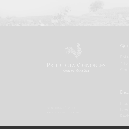
Qui
Prés
4 te
Chif
Déco
Nos 
MENTIONS LÉGALES
Nos
RÉALISATION :
PIXELUS
Rech