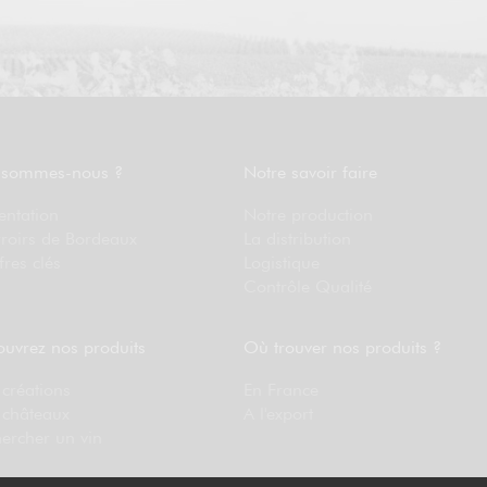
 sommes-nous ?
Notre savoir faire
entation
Notre production
rroirs de Bordeaux
La distribution
fres clés
Logistique
Contrôle Qualité
uvrez nos produits
Où trouver nos produits ?
créations
En France
 châteaux
A l'export
ercher un vin