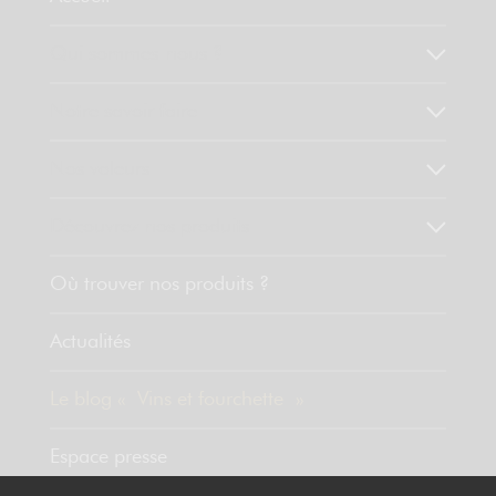
Qui sommes-nous ?
Notre savoir faire
Nos valeurs
Découvrez nos produits
Où trouver nos produits ?
Actualités
Le blog « Vins et fourchette »
Espace presse