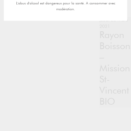
L'abus d'alcool est dangereux pour la santé. A consommer avec
modération.
jeudi 25 mars
2021
Rayon
Boisson
–
Mission
St-
Vincent
BIO