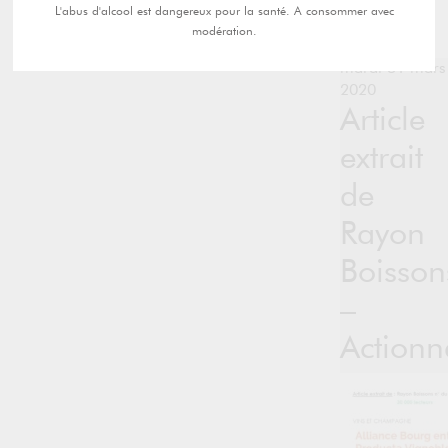
L'abus d'alcool est dangereux pour la santé. A consommer avec
modération.
mardi 31 mars
2020
Article
extrait
de
Rayon
Boisson
–
Actionn