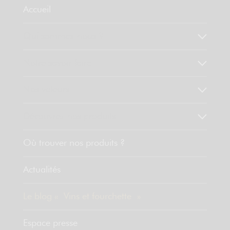
Accueil
Qui sommes-nous ?
Notre savoir faire
Nos valeurs
Découvrez nos produits
Où trouver nos produits ?
Actualités
Le blog « Vins et fourchette »
Espace presse