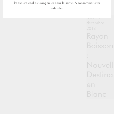
L'abus d'alcool est dangereux pour la santé. A consommer avec
modération.
lundi 17
décembre
2018
Rayon
Boisson
:
Nouvell
Destina
en
Blanc