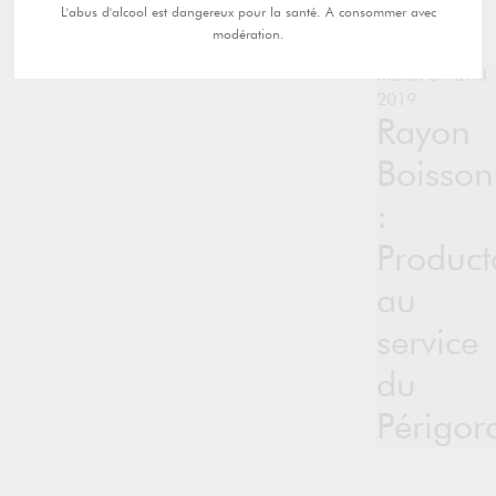
L'abus d'alcool est dangereux pour la santé. A consommer avec
modération.
mardi 09 avril
2019
Rayon
Boisson
:
Product
au
service
du
Périgor