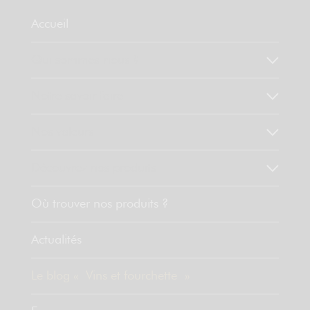
Accueil
Qui sommes-nous ?
Notre savoir faire
Nos valeurs
Découvrez nos produits
Où trouver nos produits ?
Actualités
Le blog « Vins et fourchette »