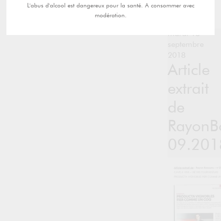
L'abus d'alcool est dangereux pour la santé. A consommer avec
modération.
mardi 18
septembre
2018
Article
extrait
de
RayonB
09.201