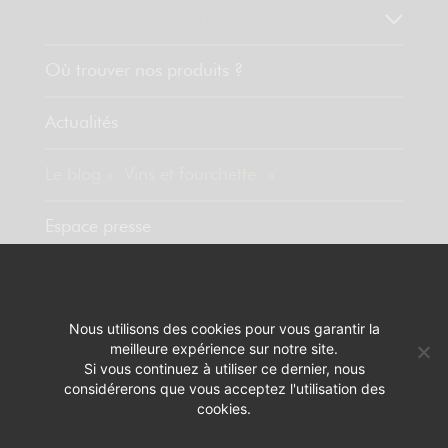
Découvrez nos produits
Où trouver nos produits ?
Actualités
Le blog « Vins et fourchette »
Espace presse
Contact
Nous utilisons des cookies pour vous garantir la
meilleure expérience sur notre site.
MENTIONS LÉGALES
RÉALISATION :
PIXELUS
Si vous continuez à utiliser ce dernier, nous
considérerons que vous acceptez l'utilisation des
L'ABUS D'ALCOOL EST DANGEREUX POUR LA SANTÉ. A CONSOMMER
cookies.
AVEC MODÉRATION.