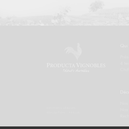
Qui
Prés
4 te
Chif
Déco
Nos 
MENTIONS LÉGALES
Nos
RÉALISATION :
PIXELUS
Rech