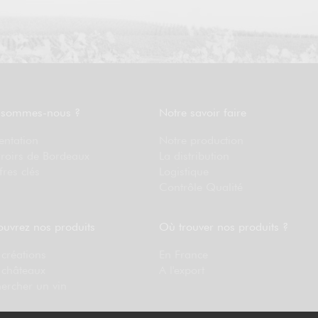
 sommes-nous ?
Notre savoir faire
entation
Notre production
rroirs de Bordeaux
La distribution
fres clés
Logistique
Contrôle Qualité
uvrez nos produits
Où trouver nos produits ?
créations
En France
 châteaux
A l'export
ercher un vin