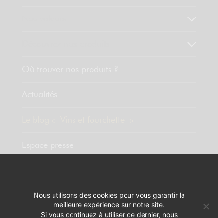
Nos valeurs
Découvrez nos produits
Où trouver nos produits ?
Actualités
Le blog « Vins et fourchette »
Espace presse
Contact
Nous utilisons des cookies pour vous garantir la
meilleure expérience sur notre site.
MENTIONS LÉGALES
RÉALISATION :
PIXELUS
Si vous continuez à utiliser ce dernier, nous