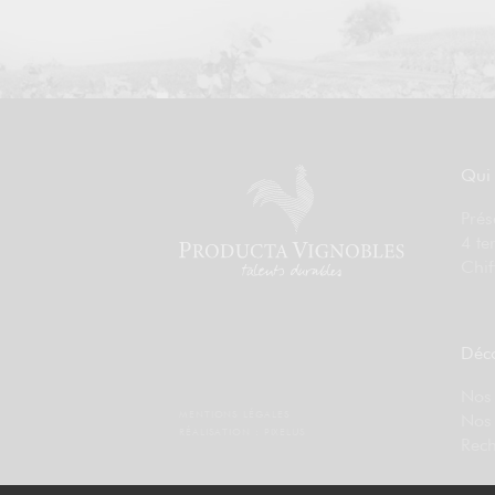
Qui
Prés
4 te
Chif
Déco
Nos 
MENTIONS LÉGALES
Nos
RÉALISATION :
PIXELUS
Rech