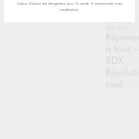
L'abus d'alcool est dangereux pour la santé. A consommer avec
modération.
vendredi 12
août 2022
Répons
à tout –
BDX
Révolut
rosé