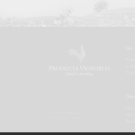
Qui
Prés
4 te
Chif
Déco
Nos 
MENTIONS LÉGALES
Nos
RÉALISATION :
PIXELUS
Rech