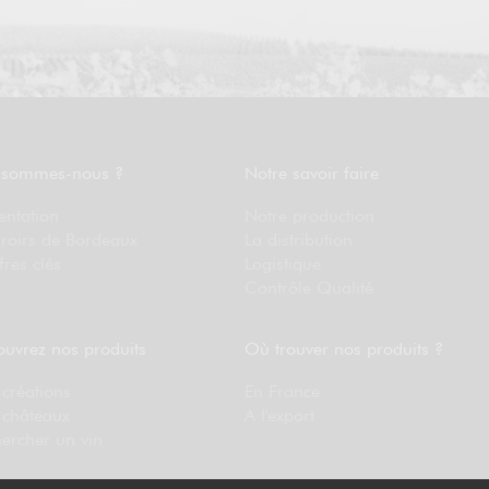
 sommes-nous ?
Notre savoir faire
entation
Notre production
rroirs de Bordeaux
La distribution
fres clés
Logistique
Contrôle Qualité
uvrez nos produits
Où trouver nos produits ?
créations
En France
 châteaux
A l'export
ercher un vin