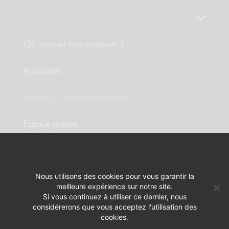
Découvrez nos produits
Où trouver nos produits ?
Actualités
Le blog « Vins et fourchette »
Espace presse
Contact
Nous utilisons des cookies pour vous garantir la
meilleure expérience sur notre site.
MENTIONS LÉGALES
RÉALISATION :
PIXELUS
Si vous continuez à utiliser ce dernier, nous
considérerons que vous acceptez l'utilisation des
L'ABUS D'ALCOOL EST DANGEREUX POUR LA SANTÉ. A CONSOMMER
cookies.
AVEC MODÉRATION.