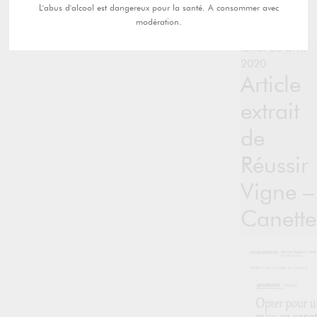
L'abus d'alcool est dangereux pour la santé. A consommer avec
modération.
lundi 06 avril
2020
Article
extrait
de
Réussir
Vigne –
Canette