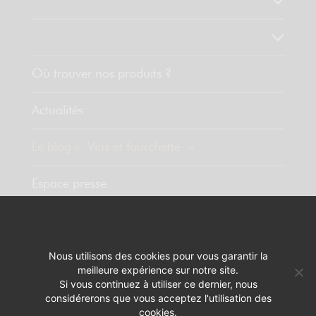
Nos valeurs
Découvrez nos produits
Où trouver nos produits ?
Actualités
Le blog « Vins et fourchette »
Espace presse
Contact
Nous utilisons des cookies pour vous garantir la
meilleure expérience sur notre site.
MENTIONS LÉGALES
RÉALISATION :
PIXELUS
Si vous continuez à utiliser ce dernier, nous
considérerons que vous acceptez l'utilisation des
L'ABUS D'ALCOOL EST DANGEREUX POUR LA SANTÉ. A CONSOMMER
cookies.