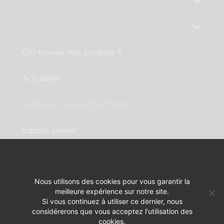
Nos valeurs
Découvrez nos produits
Où trouver nos produits ?
Actualités
Le blog « Vins et fourchette »
Espace presse
Contact
Nous utilisons des cookies pour vous garantir la
meilleure expérience sur notre site.
MENTIONS LÉGALES
RÉALISATION :
PIXELUS
Si vous continuez à utiliser ce dernier, nous
considérerons que vous acceptez l'utilisation des
L'ABUS D'ALCOOL EST DANGEREUX POUR LA SANTÉ. A CONSOMMER
cookies.