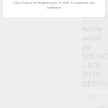
L'abus d'alcool est dangereux pour la santé. A consommer avec
modération.
mardi 16 juillet
2019
Article
extrait
de
SHOWC
– ETE
2019 –
DESTI