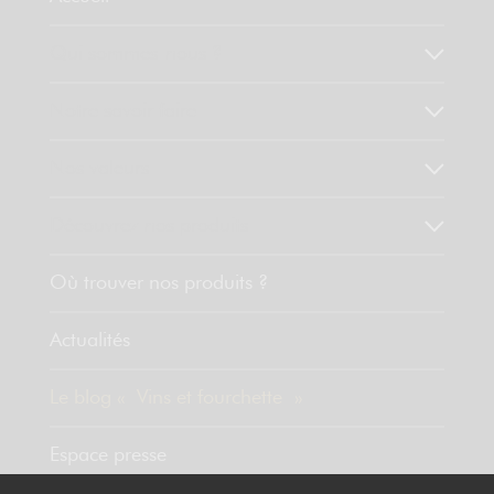
Qui sommes-nous ?
Notre savoir faire
Nos valeurs
Découvrez nos produits
Où trouver nos produits ?
Actualités
Le blog « Vins et fourchette »
Espace presse