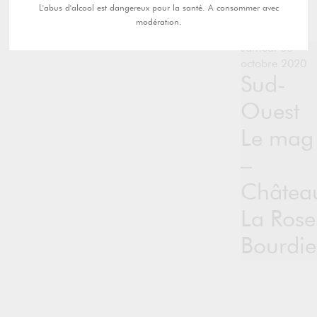
L'abus d'alcool est dangereux pour la santé. A consommer avec
modération.
samedi 03
octobre 2020
Sud-
Ouest
Le mag
–
Châtea
La Rose
Bourdi