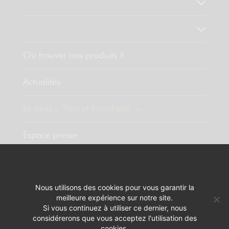
Nos valeurs
Découvrez nos produits
Où trouver nos produits ?
Actualités
Le blog « Vins et fourchette »
Espace presse
Contact
Nous utilisons des cookies pour vous garantir la
meilleure expérience sur notre site.
MENTIONS LÉGALES
RÉALISATION :
PIXELUS
Si vous continuez à utiliser ce dernier, nous
considérerons que vous acceptez l'utilisation des
L'ABUS D'ALCOOL EST DANGEREUX POUR LA SANTÉ. A CONSOMMER
cookies.