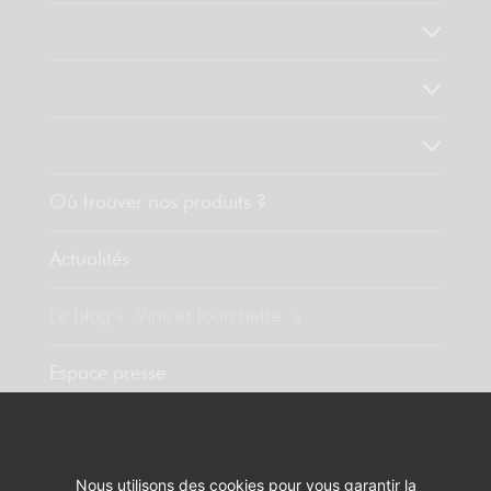
Notre savoir faire
Nos valeurs
Découvrez nos produits
Où trouver nos produits ?
Actualités
Le blog « Vins et fourchette »
Espace presse
Contact
Nous utilisons des cookies pour vous garantir la