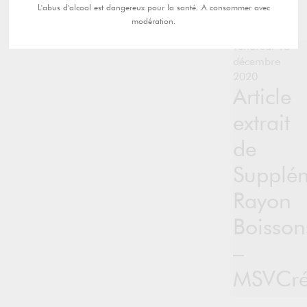
L'abus d'alcool est dangereux pour la santé. A consommer avec
modération.
vendredi 18
décembre
2020
Article
extrait
de
Supplé
Rayon
Boisson
–
MSVCr