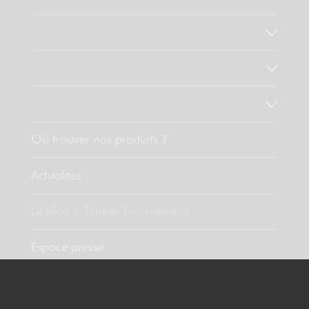
Notre savoir faire
Nos valeurs
Découvrez nos produits
Où trouver nos produits ?
Actualités
Le blog « Vins et fourchette »
Espace presse
Contact