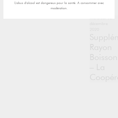
L'abus d'alcool est dangereux pour la santé. A consommer avec
modération.
mercredi 16
décembre
2020
Supplé
Rayon
Boisson
– La
Coopéra