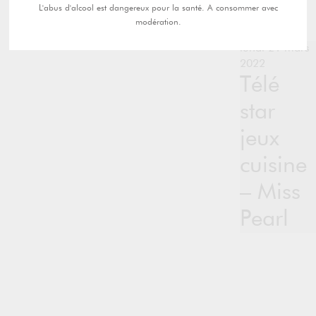
L'abus d'alcool est dangereux pour la santé. A consommer avec
modération.
lundi 21 mars
2022
Télé
star
jeux
cuisine
– Miss
Pearl