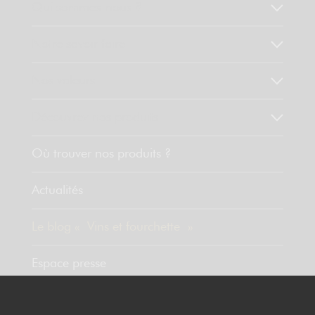
Qui sommes-nous ?
Notre savoir faire
Nos valeurs
Découvrez nos produits
Où trouver nos produits ?
Actualités
Le blog « Vins et fourchette »
Espace presse
Contact