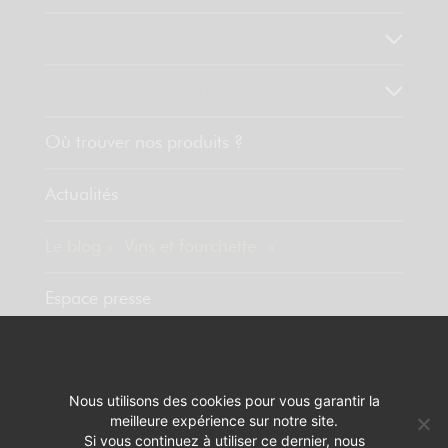
Nos valeurs
Découvrez nos produits
Où trouver nos produits ?
Actualités
Le blog « Vins et fourchette »
Espace presse
Contact
Nous utilisons des cookies pour vous garantir la
meilleure expérience sur notre site.
MENTIONS LÉGALES
RÉALISATION :
PIXELUS
Si vous continuez à utiliser ce dernier, nous