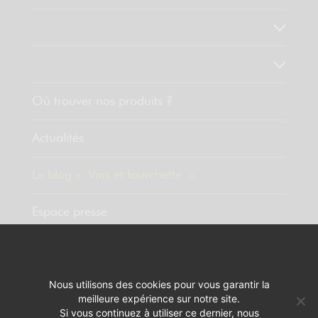
Nos valeurs
Découvrez nos produits
Où trouver nos produits ?
Actualités
Le blog « Vins et fourchette »
Espace presse
Contact
Nous utilisons des cookies pour vous garantir la
meilleure expérience sur notre site.
MENTIONS LÉGALES
RÉALISATION :
PIXELUS
Si vous continuez à utiliser ce dernier, nous