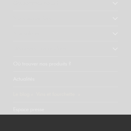
Qui sommes-nous ?
Notre savoir faire
Nos valeurs
Découvrez nos produits
Où trouver nos produits ?
Actualités
Le blog « Vins et fourchette »
Espace presse
Contact