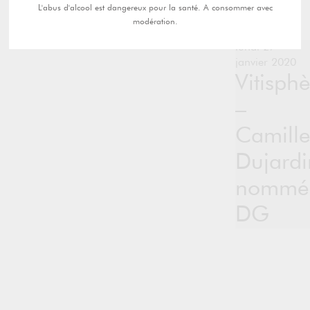
L'abus d'alcool est dangereux pour la santé. A consommer avec
modération.
lundi 27
janvier 2020
Vitisphè
–
Camille
Dujardi
nommé
DG