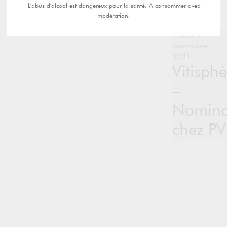
L'abus d'alcool est dangereux pour la santé. A consommer avec
modération.
mardi 09
novembre
2021
Vitisphè
–
Nomina
chez PV