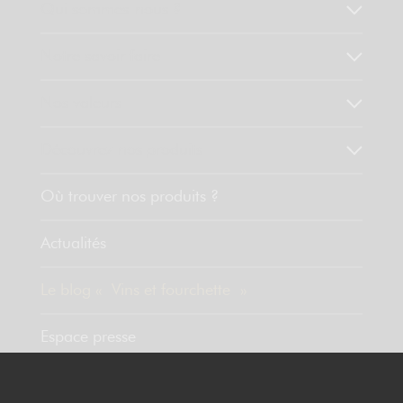
Qui sommes-nous ?
Notre savoir faire
Nos valeurs
Découvrez nos produits
Où trouver nos produits ?
Actualités
Le blog « Vins et fourchette »
Espace presse
Contact