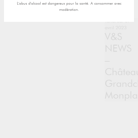
L'abus d'alcool est dangereux pour la santé. A consommer avec
modération.
vendredi 07
avril 2023
V&S
NEWS
–
Châtea
Grandc
Monplai