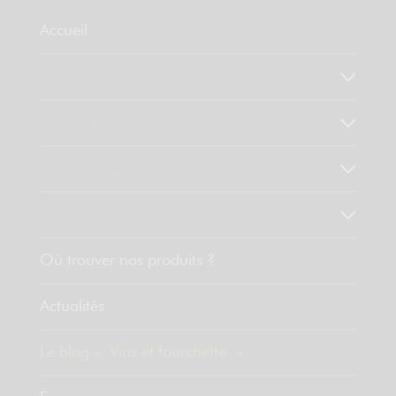
Accueil
Qui sommes-nous ?
Notre savoir faire
Nos valeurs
Découvrez nos produits
Où trouver nos produits ?
Actualités
Le blog « Vins et fourchette »