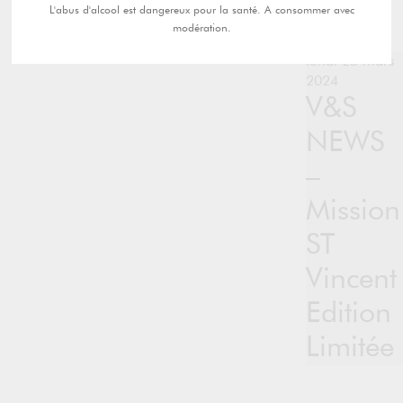
L'abus d'alcool est dangereux pour la santé. A consommer avec
modération.
lundi 25 mars
2024
V&S
NEWS
–
Mission
ST
Vincent
Edition
Limitée