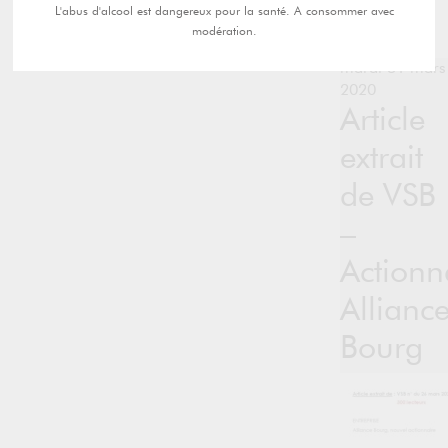
L'abus d'alcool est dangereux pour la santé. A consommer avec
modération.
mardi 31 mars
2020
Article
extrait
de VSB
–
Actionn
Allianc
Bourg