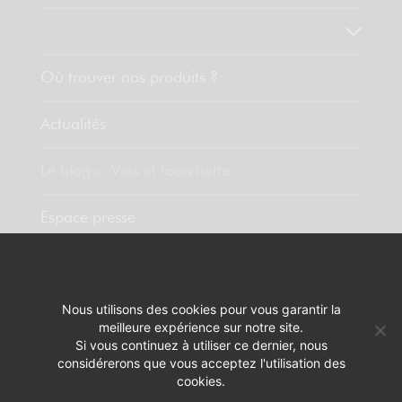
Découvrez nos produits
Où trouver nos produits ?
Actualités
Le blog « Vins et fourchette »
Espace presse
Contact
Nous utilisons des cookies pour vous garantir la
meilleure expérience sur notre site.
MENTIONS LÉGALES
RÉALISATION :
PIXELUS
Si vous continuez à utiliser ce dernier, nous
considérerons que vous acceptez l'utilisation des
L'ABUS D'ALCOOL EST DANGEREUX POUR LA SANTÉ. A CONSOMMER
cookies.
AVEC MODÉRATION.