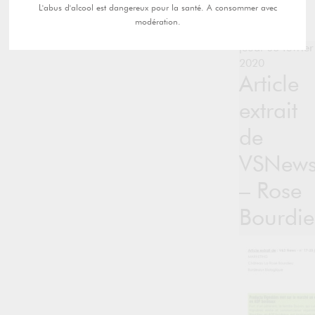
L'abus d'alcool est dangereux pour la santé. A consommer avec
modération.
jeudi 06 février
2020
Article
extrait
de
VSNew
– Rose
Bourdi